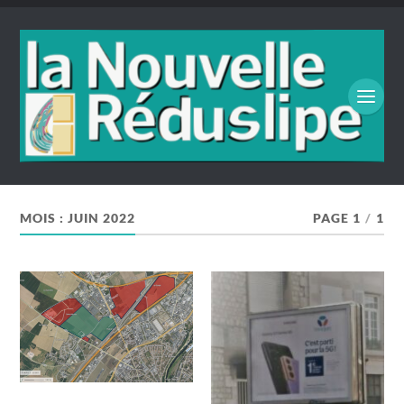
MOIS :
JUIN 2022
PAGE 1
/
1