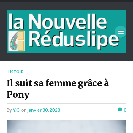
HISTOIR
Il suit sa femme grâce à
Pony
by
Y.G.
on
janvier 30, 2023
0