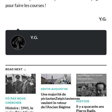
pour faire les courses !
Y.G.
Y.G.
READ NEXT →
EDITH AUGUSTIN
Une majorité de
pictavienZetpictaviennes
FÔ PAS NOUS
HISTOIR
veulent le retour
CHERCHER
Il y a quarante ans
de l’Ancien Régime
Histoire : 1941, le
Pierre Radis,