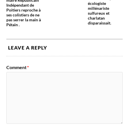
maire Républicain
écologiste
Indépendant de
millénariste
Poitiers reproche à
sulfureux et
ses colistiers de ne
charlatan
pas serrer la main à
disparaissait.
Pétain .
LEAVE A REPLY
Comment
*