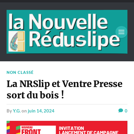
NON CLASSÉ
La NRSlip et Ventre Presse
sort du bois !
by
Y.G.
on
juin 14, 2024
0