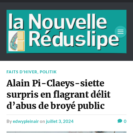
FAITS D'HIVER
,
POLITIK
Alain Pi-Claeys-siette
surpris en flagrant délit
d’abus de broyé public
by
edwypleinair
on
juillet 3, 2024
0