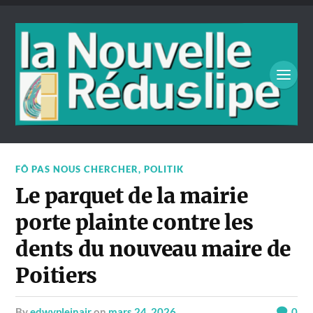
FÔ PAS NOUS CHERCHER
,
POLITIK
Le parquet de la mairie
porte plainte contre les
dents du nouveau maire de
Poitiers
by
edwypleinair
on
mars 24, 2026
0