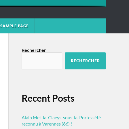
SAMPLE PAGE
Rechercher
RECHERCHER
Recent Posts
Alain Met-la-Claeys-sous-la-Porte a été
reconnu à Varennes (86) !